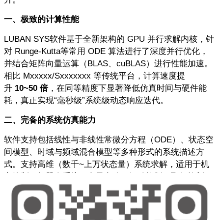
一、极致的计算性能
LUBAN SYS
软件基于全新架构的
GPU
并行求解内核，针
对
Runge-Kutta
等常用
ODE
算法进行了深度并行优化，
并结合矩阵向量运算（
BLAS
、
cuBLAS
）进行性能加速。
相比
Mxxxxx/Sxxxxxxx
等传统平台，计算速度提
升
10~50
倍
，在同等精度下显著降低仿真时间与硬件能
耗，真正实现
“
毫秒级
”
系统级动态响应迭代。
二、完备的系统仿真能力
软件支持包括线性与非线性常微分方程（
ODE
）、状态空
间模型、时域与频域混合模型等多种形式的系统描述方
式。支持高维（数千
~
上万状态量）系统求解，适用于机
电控制、机器人系统、电子电路、振动控制、飞行控制、
智能制造装备等复杂多变量系统的建模与分析。
三、先进的频域与控制分析