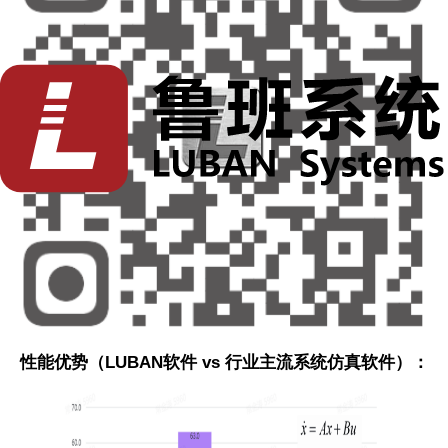
LUBAN SYS
软件内置高效的
Bode
图、高效矩阵运算等模
块，可直接对系统频率响应进行快速求解与可视化分析。
该模块在
GPU
上实现复杂矩阵运算优化，频响计算速度
较传统工具提升数十倍，支持大规模模型的批量频域扫描
与稳定性分析。
四、强大的矩阵与数值计算引擎
软件底层集成了自研矩阵运算引擎，兼容
CPU/GPU
混合
计算架构，支持稠密矩阵、稀疏矩阵、复数矩阵等多种数
据结构。通过内置的多线程任务调度与内存池管理机制，
能够在保持数值稳定性的同时，实现矩阵运算的极限性
能，特别适用于大规模系统中
Jacobian
、控制矩阵及灵敏
度矩阵 等关键线性化算子的 实时计算与优化。
性能优势（
LUBAN
软件
vs
行业主流系统仿真软件）：